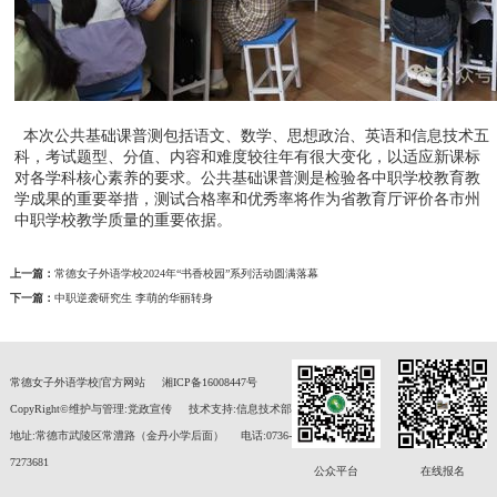
本次公共基础课普测包括语文、数学、思想政治、英语和信息技术五
科，考试题型、分值、内容和难度较往年有很大变化，以适应新课标
对各学科核心素养的要求。公共基础课普测是检验各中职学校教育教
学成果的重要举措，测试合格率和优秀率将作为省教育厅评价各市州
中职学校教学质量的重要依据。
上一篇：
常德女子外语学校2024年“书香校园”系列活动圆满落幕
下一篇：
中职逆袭研究生 李萌的华丽转身
常德女子外语学校|官方网站
湘ICP备16008447号
CopyRight©维护与管理:党政宣传
技术支持:信息技术部
地址:常德市武陵区常澧路（金丹小学后面）
电话:0736-
7273681
公众平台
在线报名