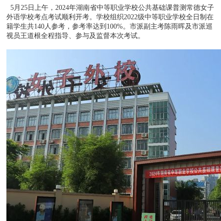
5月25日上午，2024年湖南省中等职业学校公共基础课普测常德女子
外语学校考点考试顺利开考。学校组织2022级中等职业学校全日制在
籍学生共140人参考，参考率达到100%。市派副主考陈雨晖及市派巡
视员王道根全程指导、参与及监督本次考试。